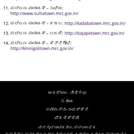
ಪಟ್ಟಣ ಪಂಚಾಯತ್ – ಸುಳ್ಯ:
http://www.sulliatown.mrc.gov.in/
ಪಟ್ಟಣ ಪಂಚಾಯತ್ – ಕಡಬ:
http://kadabatown.mrc.gov.in/
ಪಟ್ಟಣ ಪಂಚಾಯತ್ – ಬಜಪೆ:
http://bajapetown.mrc.gov.in/
ಪಟ್ಟಣ ಪಂಚಾಯತ್ – ಕಿನ್ನಿಗೋಳಿ:
http://kinnigolitown.mrc.gov.in/
ಅಂತರ್ಜಾಲ ನೀತಿಗಳು
ಸಹಾಯ
ನಮ್ಮನ್ನು ಸಂಪರ್ಕಿಸಿ
ಪ್ರತಿಕ್ರಿಯೆ
ವೆಬ್ ಸೈಟ್ ಮಾಲೀಕತ್ವ: ಜಿಲ್ಲಾಡಳಿತ