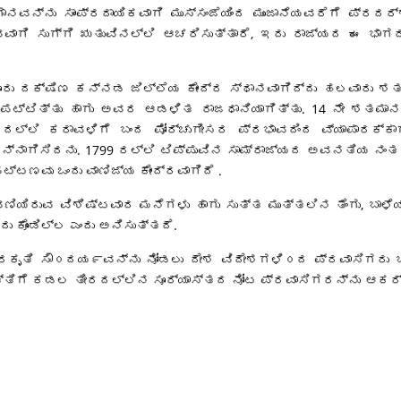
ಗಾನವನ್ನು ಸಾಂಪ್ರದಾಯಿಕವಾಗಿ ಮುಸ್ಸಂಜೆಯಿಂದ ಮುಂಜಾನೆಯವರೆಗೆ ಪ್ರದ
ವಾಗಿ ಸುಗ್ಗಿ ಋತುವಿನಲ್ಲಿ ಆಚರಿಸುತ್ತಾರೆ, ಇದು ರಾಜ್ಯದ ಈ ಭಾಗ
ರು ದಕ್ಷಿಣ ಕನ್ನಡ ಜಿಲ್ಲೆಯ ಕೇಂದ್ರ ಸ್ಥಾನವಾಗಿದ್ದು ಹಲವಾರು ಶತ
ಟ್ಟಿತ್ತು ಹಾಗು ಅವರ ಆಡಳಿತ ರಾಜಧಾನಿಯಾಗಿತ್ತು. 14 ನೇ ಶತಮ
್ಲಿ ಕರಾವಳಿಗೆ ಬಂದ ಪೋರ್ಚುಗೀಸರ ಪ್ರಭಾವದಿಂದ ವ್ಯಾಪಾರಕ್ಕಾಗಿ
ರನ್ನಾಗಿಸಿದನು. 1799 ರಲ್ಲಿ ಟಿಪ್ಪುವಿನ ಸಾಮ್ರಾಜ್ಯದ ಅವನತಿಯ ನಂತರ
ಟ್ಟಣವು ಒಂದು ವಾಣಿಜ್ಯ ಕೇಂದ್ರವಾಗಿದೆ .
ಾವಣಿಯಿರುವ ವಿಶಿಷ್ಟವಾದ ಮನೆಗಳು ಹಾಗು ಸುತ್ತ ಮುತ್ತಲಿನ ತೆಂಗು, ಬ
ಕೊಂಡಿಲ್ಲ ಎಂದು ಅನಿಸುತ್ತದೆ.
 ಪ್ರಕೃತಿ ಸೌ೦ದಯ೯ವನ್ನು ನೋಡಲು ದೇಶ ವಿದೇಶಗಳಿ೦ದ ಪ್ರವಾಸಿಗರು ಬ
ಗೆ ಕಡಲ ತೀರದಲ್ಲಿನ ಸೂರ್ಯಾಸ್ತದ ನೋಟ ಪ್ರವಾಸಿಗರನ್ನು ಆಕರ್ಷಿಸ