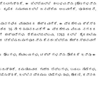
ರ್ಶಿಸಲಾಗುತ್ತದೆ. ಈ ಜಿಲ್ಲೆಯಲ್ಲಿ ಕಂಬಳವನ್ನು (ಕೋಣಗಳನ್ನು
ದ ಕೃಷಿಕ ಸಮುದಾಯದಲ್ಲಿ ಜನಪ್ರಿಯ ಆಟವಾಗಿದೆ. ಭೂತಾರಾಧನೆ,
ಮಾನಗಳಿಂದ ವ್ಯಾಪಾರದ ಕೇಂದ್ರವಾಗಿದೆ. ಈ ಪ್ರದೇಶವು ಕ್ರಿಸ್ತ
ಾನದಿಂದ 16 ನೇ ಶತಮಾನದವರೆಗೆ ಈ ಪ್ರದೇಶವು ವಿಜಯ ನಗರದ
 ಕಾರ್ಖಾನೆಗಳು ತೆರೆಯಲ್ಪಟ್ಟವು. 1763 ರಲ್ಲಿ ಹೈದರಾಲಿಯು
 ಬ್ರಿಟಿಷರು ಮಂಗಳೂರನ್ನು ಕೆನರಾ ಜಿಲ್ಲೆಯ ಕೇಂದ್ರಸ್ಥಾನವಾಗಿ
ಾಳೆಯ ತೋಟಗಳು, ದೇವಾಲಯಗಳು, ಚರ್ಚ್ ಗಳನ್ನು ನೋಡಿದರೆ ಇನ್ನೂ ಈ
ರುತ್ತಾರೆ. ರಮಣೀಯವಾದ ಗುಡ್ಡ ಬೆಟ್ಟಗಳು, ಬಯಲು ಸೀಮೆಗಳು,
ುತ್ತದೆ. ಇಲ್ಲಿನ ಪ್ರಮುಖ ಭಾಷೆಗಳು ತುಳು, ಕೊಂಕಣಿ, ಕನ್ನಡ