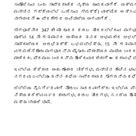
ಸಂಯೋಜಿಸುವ ಒಂದು ಸಾಂಪ್ರದಾಯಿಕ ನೃತ್ಯ ರೂಪಕವಾಗಿದೆ. ಯಕ್ಷ
ಮಣ್ಣಿನ ಗದ್ದೆಯಲ್ಲಿ ಒಡಿಸುವ ಸ್ಪರ್ಧೆ) ವಾರ್ಷಿಕ ಉತ್ಸವ
ನಾಗಾರಾಧನೆ ಈ ಪ್ರದೇಶದ ಅವಿಭಾಜ್ಯ ಅಂಗವಾಗಿದೆ .
ಬೆಂಗಳೂರಿನಿಂದ 347 ಕೀ ಮೀ ದೂರದ ಕಡಲ ತೀರದಲ್ಲಿರುವ ಮಂಗಳೂ
ಪೂರ್ವ 14 ನೇ ಶತಮಾನದ ಅಂತ್ಯದ ತನಕ ಆಳುಪರಿಂದ ಆಳಲ್ಪ
ಸಾಮ್ರಾಜ್ಯದ ಆಡಳಿತಕ್ಕೆ ಒಳಪಟ್ಟಿತ್ತು. 15 ನೇ ಶತಮಾನದಲ
ವಶಪಡಿಸಿಕೊಂಡು ಮಂಗಳೂರನ್ನು ಮೈಸೂರು ಪ್ರಾಂತ್ಯದ ಮುಖ್ಯ ಬಂದ
ಮಾಡಿದರು. ಪ್ರಮುಖ ಬಂದರನ್ನು ಹೊಂದಿರುವುದರಿಂದಾಗಿ ಈ ಕರಾವಳಿ ಪ
ಇಲ್ಲಿಯ ಕಿರಿದಾದ ಅಂಕು ಡೊಂಕಾದ ಬೀದಿಗಳು, ಮಣ್ಣಿನ ಹೆಂಚಿನ ಛ
ನಗರವು ಎಲ್ಲಿಯೂ ತನ್ನ ಹಳೆಯ ಸಂಪ್ರದಾಯದ ಸೊಗಡನ್ನು ಕಳೆದು 
ಜಿಲ್ಲೆಯು ನೈಸಗಿ೯ಕವಾಗಿ ನೋಡಲು ಸುಂದರವಾಗಿದ್ದು ಇಲ್ಲಿಯ
ನಿತ್ಯಹರಿದ್ವಣ೯ದ ಕಾಡುಗಳು, ಕಡಲ ತೀರಗಳು, ಸ೦ಜೆಯ ಹೊತ್ತಿ
ಮತ್ತು ಬ್ಯಾರಿ ಭಾಷೆ.